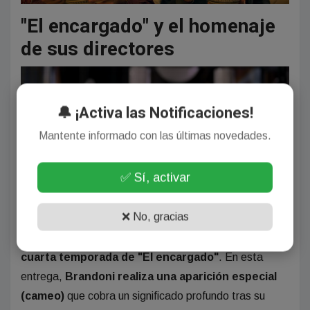
"El encargado" y el homenaje
de sus directores
🔔 ¡Activa las Notificaciones!
Mantente informado con las últimas novedades.
✅ Sí, activar
❌ No, gracias
El próximo 1 de mayo
se producirá el estreno de la
cuarta temporada de "El encargado"
. En esta
entrega,
Brandoni realiza una aparición especial
(cameo)
que cobra un significado profundo tras su