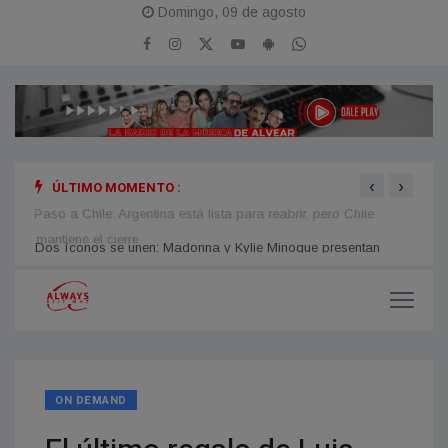
Domingo, 09 de agosto
‹
›
ÚLTIMO MOMENTO :
n
Paso a Chile: Argentina está lista para reabrir, pero Chile
Conde
mantiene el cierre
EE. U
ON DEMAND