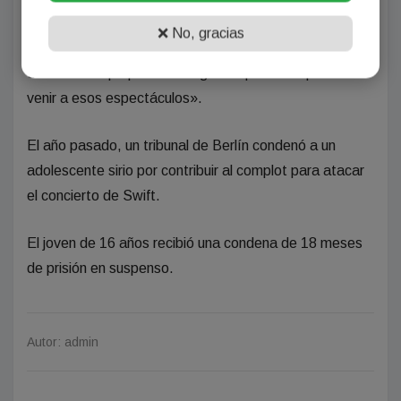
de las cancelaciones de sus conciertos en Viena la
❌ No, gracias
«llenó de una nueva sensación de miedo y una
tremenda culpa por toda la gente que había planeado
venir a esos espectáculos».
El año pasado, un tribunal de Berlín condenó a un
adolescente sirio por contribuir al complot para atacar
el concierto de Swift.
El joven de 16 años recibió una condena de 18 meses
de prisión en suspenso.
Autor: admin