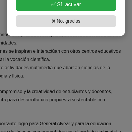
✅ Sí, activar
❌ No, gracias
nos trabajan en equipo para proponer soluciones a retos
nidades.
nes se inspiran e interactúan con otros centros educativos
r la vocación científica.
e actividades multimedia que abarcan ciencias de la
gía y física.
compromiso y la creatividad de estudiantes y docentes,
nta para desarrollar una propuesta sustentable con
ortante logro para General Alvear y para la educación
abajo de jóvenes comprometidos con el cuidado ambiental y