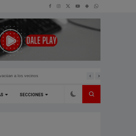
‹
›
evacúan a los vecinos
Mario Cimarro, el protagon
ÁS
SECCIONES