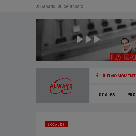
Sábado, 08 de agosto
ÚLTIMO MOMENTO
o»: cayó 4,1% mensual en junio y anoto su cuarta baja en el año
LOCALES
PRO
LOCALES