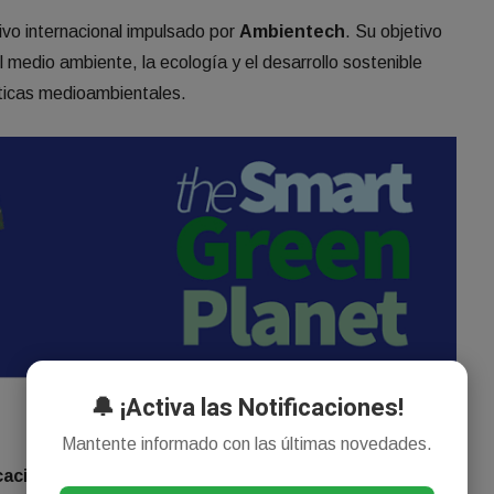
ivo internacional impulsado por
Ambientech
. Su objetivo
l medio ambiente, la ecología y el desarrollo sostenible
áticas medioambientales.
🔔 ¡Activa las Notificaciones!
Mantente informado con las últimas novedades.
ación Secundaria, Bachillerato y Ciclos Formativos