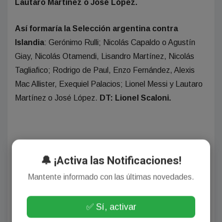
Lautaro Martínez o José López.
Así formaría la Selección argentina contra
Islandia
: Gerónimo Rulli; Nicolás Capaldo o Agustín
Giay, Nicolás Otamendi, Lisandro Martínez, Nicolás
Tagliafico; Rodrigo de Paul, Enzo Fernández, Alexis
Mac Allister, Exequiel Palacios; Lionel Messi y Lautaro
Martínez o José López.
DT: Lionel Scaloni.
🔔 ¡Activa las Notificaciones!
Autor: admin
Mantente informado con las últimas novedades.
Fuente:
#AgenciaNA
✅ Sí, activar
NOTICIA ANTERIOR