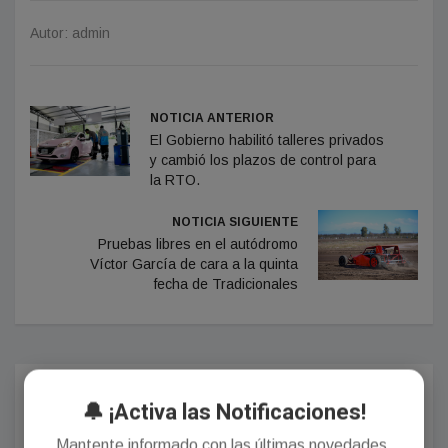
Autor: admin
NOTICIA ANTERIOR
El Gobierno habilitó talleres privados
y cambió los plazos de control para
la RTO.
NOTICIA SIGUIENTE
Pruebas libres en el autódromo
Víctor García de cara a la quinta
fecha de Tradicionales
Comentarios
🔔 ¡Activa las Notificaciones!
Mantente informado con las últimas novedades.