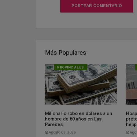
POSTEAR COMENTARIO
Más Populares
PROVINCIALES
Millonario robo en dólares a un
Hospi
e magnitud 4.6
hombre de 60 años en Las
prot
 Mendoza
Paredes
heli
Agosto 03, 2026
Agos