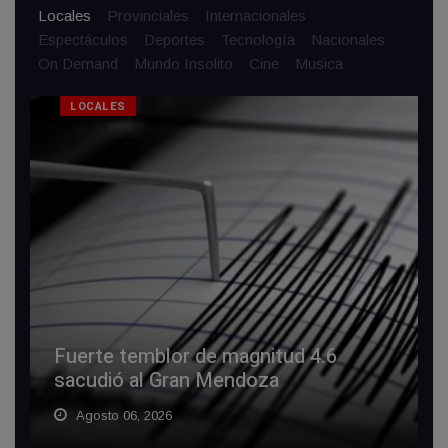
Locales
Provinciales
Internacionales
Espectáculos
Deportes
Tecnología
Nacionales
On Demand
Mundo Insolito
Cine
Musica
LOCALES
Fuerte temblor de magnitud 4.6
sacudió al Gran Mendoza
Agosto 06, 2026