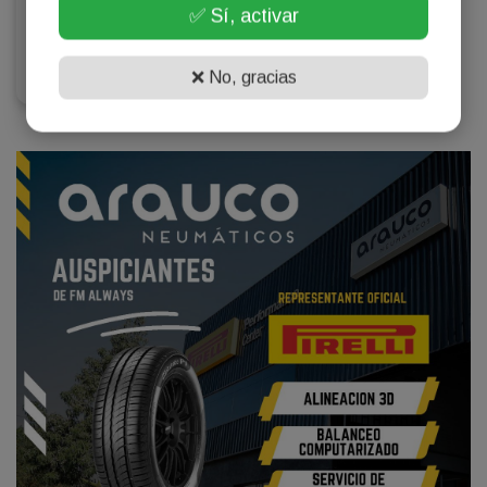
✅ Sí, activar
$1525
Blue
❌ No, gracias
Actualizado: 12:05:44