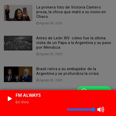
La primera foto de Victoria Cantero
presa, la chica que mató a su novio en
Chaco
Agosto 06, 2026
Antes de León XIV: cómo fue la última
visita de un Papa a la Argentina y su paso
por Mendoza
Agosto 05, 2026
Brasil retira a su embajador de la
Argentina y se profundiza la crisis
Agosto 05, 2026
WhatsApp
FM ALWAYS
En Vivo