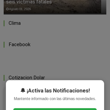
seis víctimas fatales
Agosto 01, 2026
Clima
Facebook
Cotizacion Dolar
🔔 ¡Activa las Notificaciones!
💵 Dólar Argentina
Modo noche
Mantente informado con las últimas novedades.
$1520
Oficial